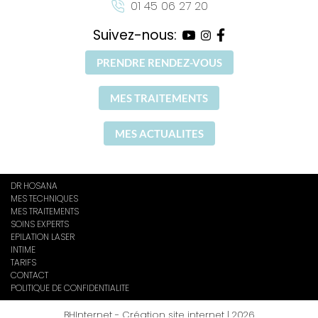
01 45 06 27 20
Suivez-nous:
PRENDRE RENDEZ-VOUS
MES TRAITEMENTS
MES ACTUALITES
DR HOSANA
MES TECHNIQUES
MES TRAITEMENTS
SOINS EXPERTS
EPILATION LASER
INTIME
TARIFS
CONTACT
POLITIQUE DE CONFIDENTIALITE
BHInternet - Création site internet | 2026